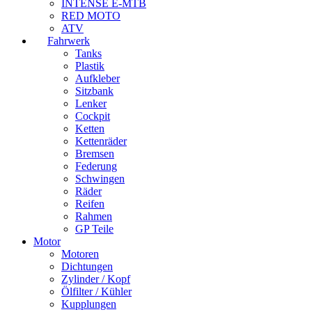
gewählt
INTENSE E-MTB
werden
RED MOTO
ATV
Fahrwerk
Tanks
Plastik
Aufkleber
Sitzbank
Lenker
Cockpit
Ketten
Kettenräder
Bremsen
Federung
Schwingen
Räder
Reifen
Rahmen
GP Teile
Motor
Motoren
Dichtungen
Zylinder / Kopf
Ölfilter / Kühler
Kupplungen