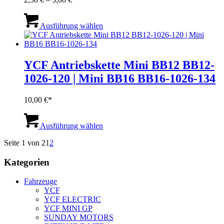
2,50 €
Dieses
bis
Produkt
Ausführung wählen
3,00 €
weist
mehrere
Varianten
auf.
YCF Antriebskette Mini BB12 BB12-
Die
1026-120 | Mini BB16 BB16-1026-134
Optionen
können
auf
10,00
€
der
Produktseite
Dieses
gewählt
Produkt
Ausführung wählen
werden
weist
Seite 1 von 2
1
2
mehrere
Varianten
Kategorien
auf.
Die
Optionen
Fahrzeuge
können
YCF
auf
YCF ELECTRIC
der
YCF MINI GP
Produktseite
SUNDAY MOTORS