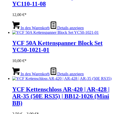
YC110-11-08
Die
Optionen
können
12,00
€
auf
der
Produktseite
In den Warenkorb
Details anzeigen
gewählt
werden
YCF 50A Kettenspanner Block Set
YC50-1021-01
10,00
€
In den Warenkorb
Details anzeigen
YCF Kettenschloss AR-420 | AR-428 |
AR-35 (50E RS35) | BB12-1026 (Mini
BB)
Preisspanne:
2,50
€
–
3,00
€