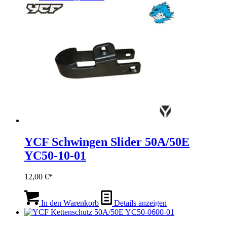
weist
mehrere
Varianten
auf.
Die
Optionen
können
auf
der
Produktseite
gewählt
werden
YCF Schwingen Slider 50A/50E
YC50-10-01
12,00
€
In den Warenkorb
Details anzeigen