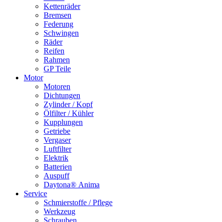
Kettenräder
Bremsen
Federung
Schwingen
Räder
Reifen
Rahmen
GP Teile
Motor
Motoren
Dichtungen
Zylinder / Kopf
Ölfilter / Kühler
Kupplungen
Getriebe
Vergaser
Luftfilter
Elektrik
Batterien
Auspuff
Daytona® Anima
Service
Schmierstoffe / Pflege
Werkzeug
Schrauben