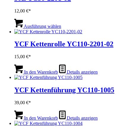
12,00
€
Dieses
Produkt
Ausführung wählen
weist
mehrere
Varianten
YCF Kettenrolle YC110-2201-02
auf.
Die
15,00
€
Optionen
können
auf
In den Warenkorb
Details anzeigen
der
Produktseite
gewählt
YCF Kettenführung YC110-1005
werden
39,00
€
In den Warenkorb
Details anzeigen