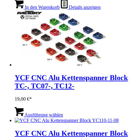
In den Warenkorb
Details anzeigen
YCF CNC Alu Kettenspanner Block
TC-, TC07-, TC12-
19,00
€
Dieses
Produkt
Ausführung wählen
weist
mehrere
Varianten
YCF CNC Alu Kettenspanner Block
auf.