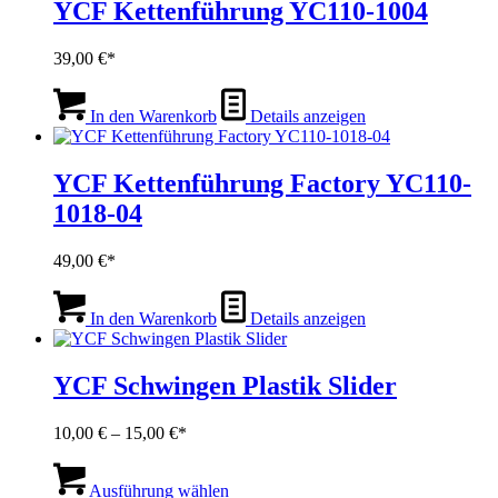
YCF Kettenführung YC110-1004
39,00
€
In den Warenkorb
Details anzeigen
YCF Kettenführung Factory YC110-
1018-04
49,00
€
In den Warenkorb
Details anzeigen
YCF Schwingen Plastik Slider
Preisspanne:
10,00
€
–
15,00
€
10,00 €
Dieses
bis
Produkt
Ausführung wählen
15,00 €