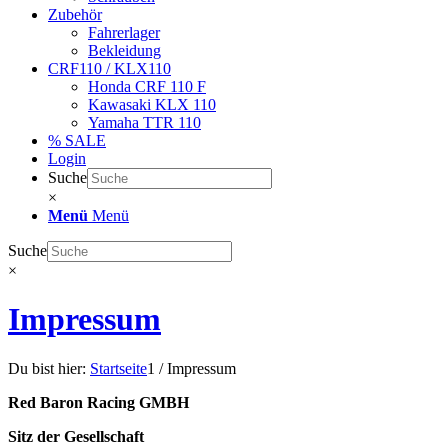
Zubehör
Fahrerlager
Bekleidung
CRF110 / KLX110
Honda CRF 110 F
Kawasaki KLX 110
Yamaha TTR 110
% SALE
Login
Suche
×
Menü
Menü
Suche
×
Impressum
Du bist hier:
Startseite
1
/
Impressum
Red Baron Racing GMBH
Sitz der Gesellschaft