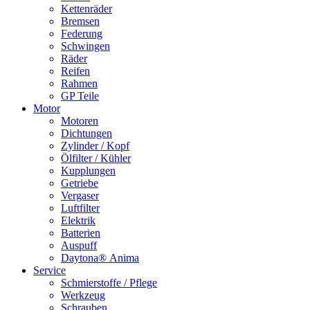
Kettenräder
Bremsen
Federung
Schwingen
Räder
Reifen
Rahmen
GP Teile
Motor
Motoren
Dichtungen
Zylinder / Kopf
Ölfilter / Kühler
Kupplungen
Getriebe
Vergaser
Luftfilter
Elektrik
Batterien
Auspuff
Daytona® Anima
Service
Schmierstoffe / Pflege
Werkzeug
Schrauben