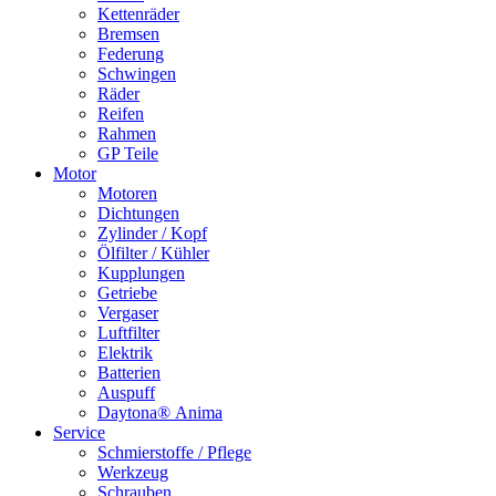
Kettenräder
Bremsen
Federung
Schwingen
Räder
Reifen
Rahmen
GP Teile
Motor
Motoren
Dichtungen
Zylinder / Kopf
Ölfilter / Kühler
Kupplungen
Getriebe
Vergaser
Luftfilter
Elektrik
Batterien
Auspuff
Daytona® Anima
Service
Schmierstoffe / Pflege
Werkzeug
Schrauben