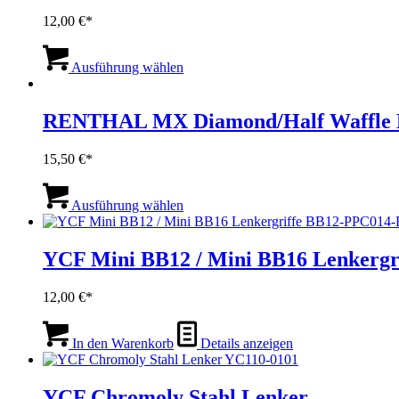
Die
12,00
€
Optionen
können
Dieses
auf
Produkt
Ausführung wählen
der
weist
Produktseite
mehrere
gewählt
Varianten
RENTHAL MX Diamond/Half Waffle Len
werden
auf.
Die
15,50
€
Optionen
können
Dieses
auf
Produkt
Ausführung wählen
der
weist
Produktseite
mehrere
gewählt
Varianten
YCF Mini BB12 / Mini BB16 Lenkerg
werden
auf.
Die
12,00
€
Optionen
können
auf
In den Warenkorb
Details anzeigen
der
Produktseite
gewählt
YCF Chromoly Stahl Lenker
werden