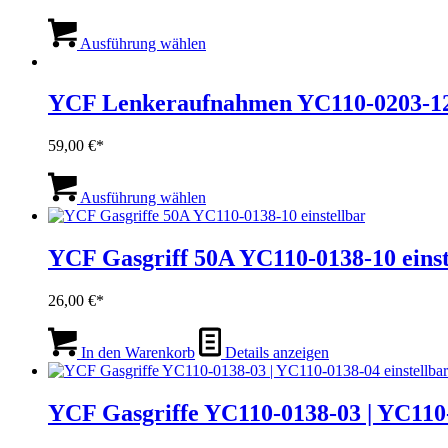
59,00 €
Dieses
bis
Produkt
Ausführung wählen
69,00 €
weist
mehrere
Varianten
YCF Lenkeraufnahmen YC110-0203-12
auf.
Die
59,00
€
Optionen
können
Dieses
auf
Produkt
Ausführung wählen
der
weist
Produktseite
mehrere
gewählt
Varianten
YCF Gasgriff 50A YC110-0138-10 einst
werden
auf.
Die
26,00
€
Optionen
können
auf
In den Warenkorb
Details anzeigen
der
Produktseite
gewählt
YCF Gasgriffe YC110-0138-03 | YC110-
werden