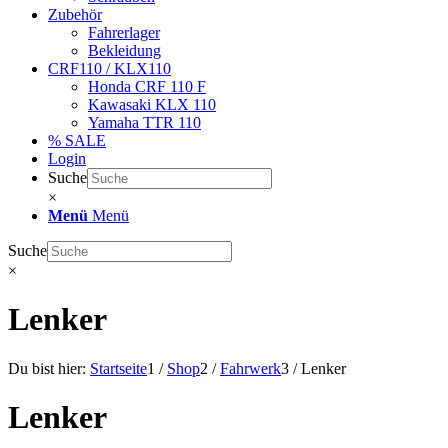
Zubehör
Fahrerlager
Bekleidung
CRF110 / KLX110
Honda CRF 110 F
Kawasaki KLX 110
Yamaha TTR 110
% SALE
Login
Suche
×
Menü
Menü
Suche
×
Lenker
Du bist hier:
Startseite
1
/
Shop
2
/
Fahrwerk
3
/
Lenker
Lenker