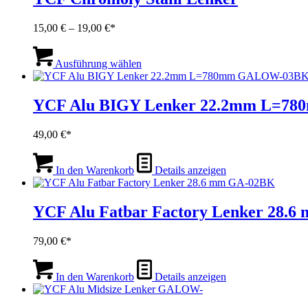
Preisspanne:
15,00
€
–
19,00
€
15,00 €
Dieses
bis
Produkt
Ausführung wählen
19,00 €
weist
mehrere
Varianten
YCF Alu BIGY Lenker 22.2mm L=
auf.
Die
49,00
€
Optionen
können
auf
In den Warenkorb
Details anzeigen
der
Produktseite
gewählt
YCF Alu Fatbar Factory Lenker 2
werden
79,00
€
In den Warenkorb
Details anzeigen