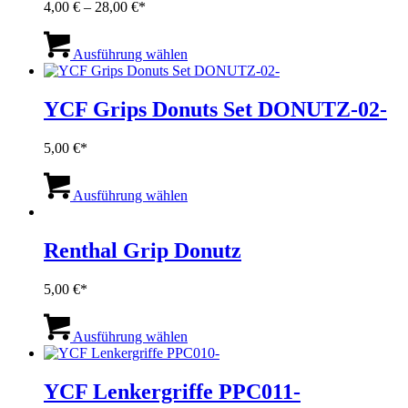
Preisspanne:
4,00
€
–
28,00
€
4,00 €
Dieses
bis
Produkt
Ausführung wählen
28,00 €
weist
mehrere
Varianten
YCF Grips Donuts Set DONUTZ-02-
auf.
Die
5,00
€
Optionen
können
Dieses
auf
Produkt
Ausführung wählen
der
weist
Produktseite
mehrere
gewählt
Varianten
Renthal Grip Donutz
werden
auf.
Die
5,00
€
Optionen
können
Dieses
auf
Produkt
Ausführung wählen
der
weist
Produktseite
mehrere
gewählt
Varianten
YCF Lenkergriffe PPC011-
werden
auf.