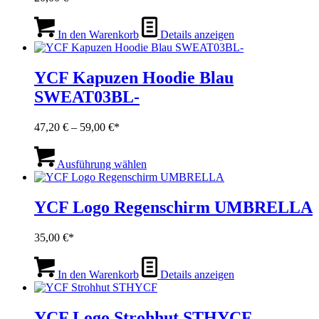
In den Warenkorb
Details anzeigen
YCF Kapuzen Hoodie Blau
SWEAT03BL-
Preisspanne:
47,20
€
–
59,00
€
47,20 €
Dieses
bis
Produkt
Ausführung wählen
59,00 €
weist
mehrere
Varianten
YCF Logo Regenschirm UMBRELLA
auf.
Die
35,00
€
Optionen
können
auf
In den Warenkorb
Details anzeigen
der
Produktseite
gewählt
YCF Logo Strohhut STHYCF
werden