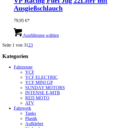
VP Racing Fuel Jug 22Liter mit
Ausgießschlauch
79,95
€
Dieses
Produkt
Ausführung wählen
weist
Seite 1 von 3
1
2
3
mehrere
Varianten
Kategorien
auf.
Die
Optionen
Fahrzeuge
können
YCF
auf
YCF ELECTRIC
der
YCF MINI GP
Produktseite
SUNDAY MOTORS
gewählt
INTENSE E-MTB
werden
RED MOTO
ATV
Fahrwerk
Tanks
Plastik
Aufkleber