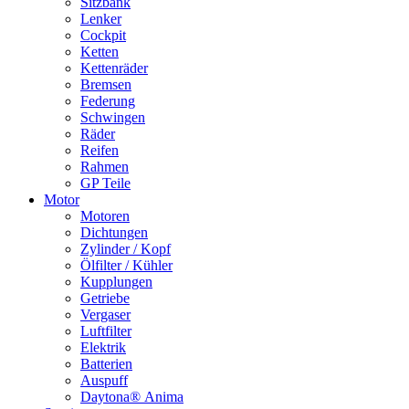
Sitzbank
Lenker
Cockpit
Ketten
Kettenräder
Bremsen
Federung
Schwingen
Räder
Reifen
Rahmen
GP Teile
Motor
Motoren
Dichtungen
Zylinder / Kopf
Ölfilter / Kühler
Kupplungen
Getriebe
Vergaser
Luftfilter
Elektrik
Batterien
Auspuff
Daytona® Anima