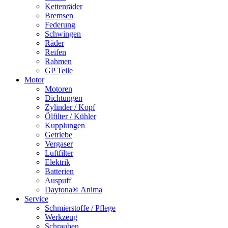
Kettenräder
Bremsen
Federung
Schwingen
Räder
Reifen
Rahmen
GP Teile
Motor
Motoren
Dichtungen
Zylinder / Kopf
Ölfilter / Kühler
Kupplungen
Getriebe
Vergaser
Luftfilter
Elektrik
Batterien
Auspuff
Daytona® Anima
Service
Schmierstoffe / Pflege
Werkzeug
Schrauben