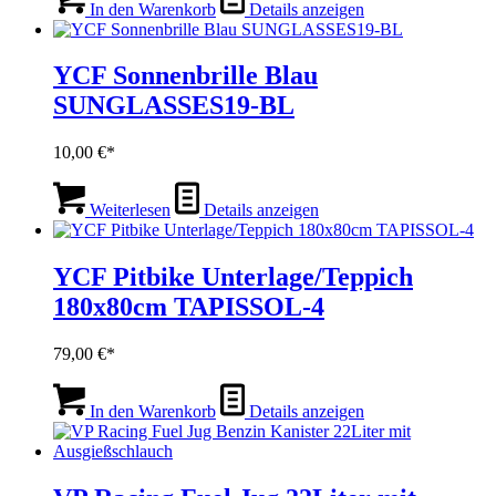
In den Warenkorb
Details anzeigen
3,00 €
2,40 €.
YCF Sonnenbrille Blau
SUNGLASSES19-BL
10,00
€
Weiterlesen
Details anzeigen
YCF Pitbike Unterlage/Teppich
180x80cm TAPISSOL-4
79,00
€
In den Warenkorb
Details anzeigen