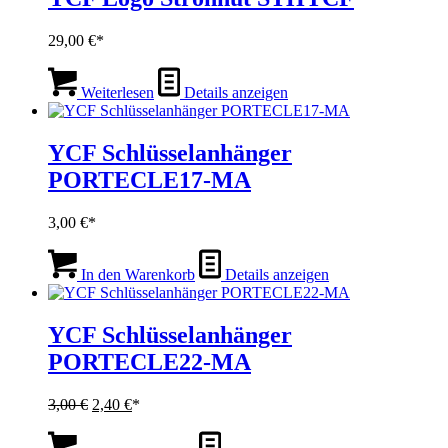
29,00
€
Weiterlesen
Details anzeigen
YCF Schlüsselanhänger
PORTECLE17-MA
3,00
€
In den Warenkorb
Details anzeigen
YCF Schlüsselanhänger
PORTECLE22-MA
Ursprünglicher
Aktueller
3,00
€
2,40
€
Preis
Preis
war:
ist: