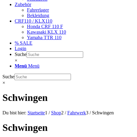
Zubehör
Fahrerlager
Bekleidung
CRF110 / KLX110
Honda CRF 110 F
Kawasaki KLX 110
Yamaha TTR 110
% SALE
Login
Suche
×
Menü
Menü
Suche
×
Schwingen
Du bist hier:
Startseite
1
/
Shop
2
/
Fahrwerk
3
/
Schwingen
Schwingen