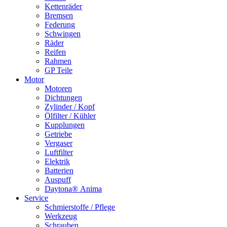
Kettenräder
Bremsen
Federung
Schwingen
Räder
Reifen
Rahmen
GP Teile
Motor
Motoren
Dichtungen
Zylinder / Kopf
Ölfilter / Kühler
Kupplungen
Getriebe
Vergaser
Luftfilter
Elektrik
Batterien
Auspuff
Daytona® Anima
Service
Schmierstoffe / Pflege
Werkzeug
Schrauben