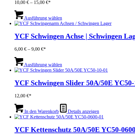
Preisspanne:
10,00
€
–
15,00
€
10,00 €
Dieses
bis
Produkt
Ausführung wählen
15,00 €
weist
mehrere
Varianten
YCF Schwingen Achse | Schwingen La
auf.
Die
Preisspanne:
6,00
€
–
9,00
€
Optionen
6,00 €
können
Dieses
bis
auf
Produkt
Ausführung wählen
9,00 €
der
weist
Produktseite
mehrere
gewählt
Varianten
YCF Schwingen Slider 50A/50E YC50-
werden
auf.
Die
12,00
€
Optionen
können
auf
In den Warenkorb
Details anzeigen
der
Produktseite
gewählt
YCF Kettenschutz 50A/50E YC50-0600
werden