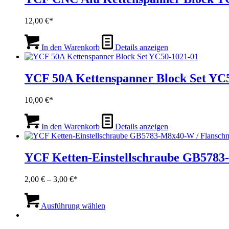
auf.
Die
12,00
€
Optionen
können
auf
In den Warenkorb
Details anzeigen
der
Produktseite
gewählt
YCF 50A Kettenspanner Block Set YC
werden
10,00
€
In den Warenkorb
Details anzeigen
YCF Ketten-Einstellschraube GB578
Preisspanne:
2,00
€
–
3,00
€
2,00 €
Dieses
bis
Produkt
Ausführung wählen
3,00 €
weist
mehrere