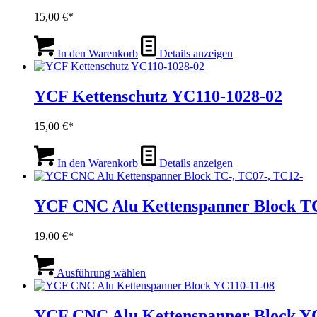
15,00
€
In den Warenkorb
Details anzeigen
YCF Kettenschutz YC110-1028-02
15,00
€
In den Warenkorb
Details anzeigen
YCF CNC Alu Kettenspanner Block TC
19,00
€
Dieses
Produkt
Ausführung wählen
weist
mehrere
Varianten
YCF CNC Alu Kettenspanner Block Y