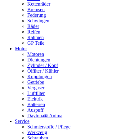
Kettenräder
Bremsen
Federung
Schwingen
Räder
Reifen
Rahmen
GP Teile
Motor
Motoren
Dichtungen
Zylinder / Kopf
Ölfilter / Kühler
Kupplungen
Getriebe
Vergaser
Luftfilter
Elektrik
Batterien
Auspuff
Daytona® Anima
Service
Schmierstoffe / Pflege
Werkzeug
Schrauben