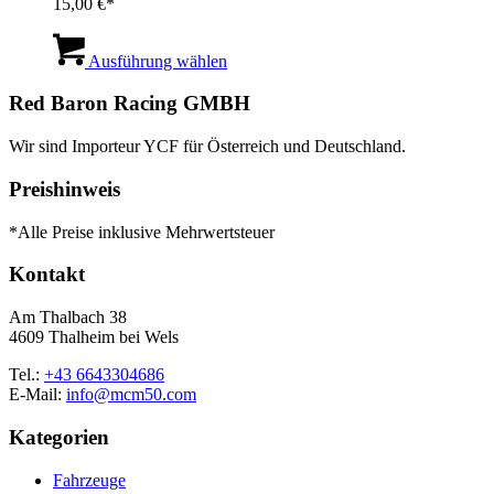
15,00
€
Dieses
Produkt
Ausführung wählen
weist
mehrere
Red Baron Racing GMBH
Varianten
auf.
Wir sind Importeur YCF für Österreich und Deutschland.
Die
Optionen
Preishinweis
können
auf
*Alle Preise inklusive Mehrwertsteuer
der
Produktseite
Kontakt
gewählt
werden
Am Thalbach 38
4609 Thalheim bei Wels
Tel.:
+43 6643304686
E-Mail:
info@mcm50.com
Kategorien
Fahrzeuge