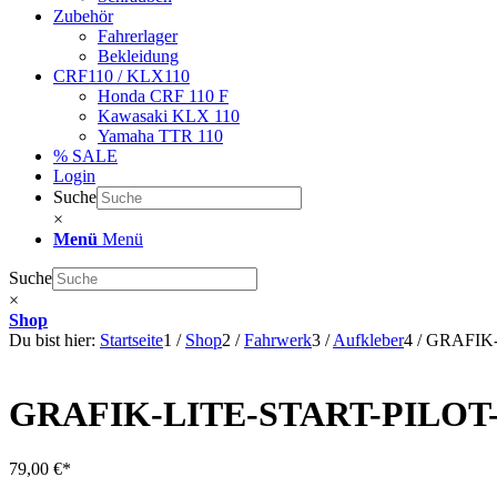
Zubehör
Fahrerlager
Bekleidung
CRF110 / KLX110
Honda CRF 110 F
Kawasaki KLX 110
Yamaha TTR 110
% SALE
Login
Suche
×
Menü
Menü
Suche
×
Shop
Du bist hier:
Startseite
1
/
Shop
2
/
Fahrwerk
3
/
Aufkleber
4
/
GRAFIK
GRAFIK-LITE-START-PILO
79,00
€