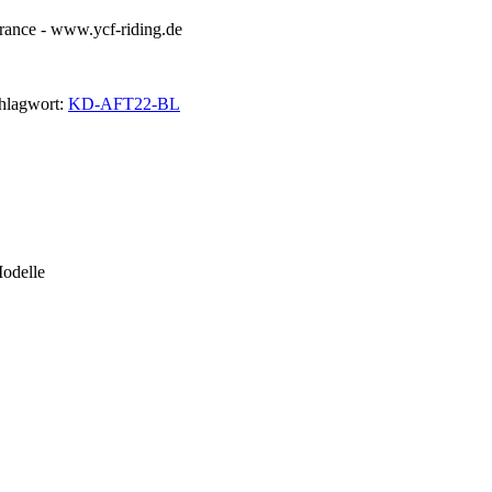
France - www.ycf-riding.de
hlagwort:
KD-AFT22-BL
Modelle