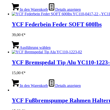
In den Warenkorb
Details anzeigen
YCF Federbein Feder SOFT 600lbs
39,00
€
Dieses
Produkt
Ausführung wählen
weist
mehrere
Varianten
YCF Bremspedal Tip Alu YC110-1223-
auf.
Die
15,00
€
Optionen
können
auf
In den Warenkorb
Details anzeigen
der
Produktseite
gewählt
YCF Fußbremspumpe Rahmen Halteru
werden