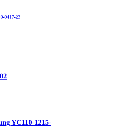
02
ng YC110-1215-