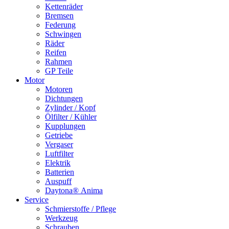
Kettenräder
Bremsen
Federung
Schwingen
Räder
Reifen
Rahmen
GP Teile
Motor
Motoren
Dichtungen
Zylinder / Kopf
Ölfilter / Kühler
Kupplungen
Getriebe
Vergaser
Luftfilter
Elektrik
Batterien
Auspuff
Daytona® Anima
Service
Schmierstoffe / Pflege
Werkzeug
Schrauben