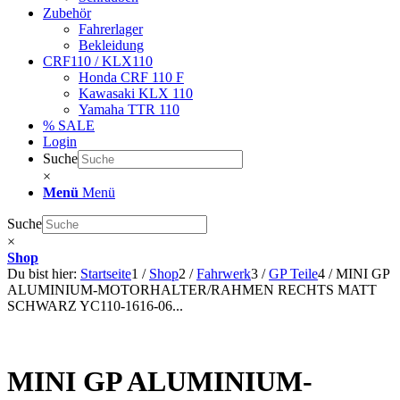
Zubehör
Fahrerlager
Bekleidung
CRF110 / KLX110
Honda CRF 110 F
Kawasaki KLX 110
Yamaha TTR 110
% SALE
Login
Suche
×
Menü
Menü
Suche
×
Shop
Du bist hier:
Startseite
1
/
Shop
2
/
Fahrwerk
3
/
GP Teile
4
/
MINI GP
ALUMINIUM-MOTORHALTER/RAHMEN RECHTS MATT
SCHWARZ YC110-1616-06...
MINI GP ALUMINIUM-