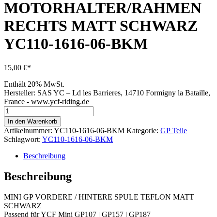
MOTORHALTER/RAHMEN
RECHTS MATT SCHWARZ
YC110-1616-06-BKM
15,00
€
Enthält 20% MwSt.
Hersteller:
SAS YC – Ld les Barrieres, 14710 Formigny la Bataille,
France - www.ycf-riding.de
MINI
GP
In den Warenkorb
ALUMINIUM-
Artikelnummer:
YC110-1616-06-BKM
Kategorie:
GP Teile
MOTORHALTER/RAHMEN
Schlagwort:
YC110-1616-06-BKM
RECHTS
MATT
Beschreibung
SCHWARZ
YC110-
Beschreibung
1616-
06-
MINI GP VORDERE / HINTERE SPULE TEFLON MATT
BKM
SCHWARZ
Menge
Passend für YCF Mini GP107 | GP157 | GP187