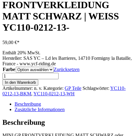
FRONTVERKLEIDUNG
MATT SCHWARZ | WEISS
YC110-0212-13-
59,00
€
Enthält 20% MwSt.
Hersteller:
SAS YC – Ld les Barrieres, 14710 Formigny la Bataille,
France - www.ycf-riding.de
Farbe
Zurücksetzen
MINI
GP
In den Warenkorb
FRONTVERKLEIDUNG
Artikelnummer:
n. v.
Kategorie:
GP Teile
Schlagwörter:
YC110-
MATT
0212-13-BKM
,
YC110-0212-13-WH
SCHWARZ
|
Beschreibung
WEISS
Zusätzliche Informationen
YC110-
0212-
Beschreibung
13-
Menge
MINI GP FRONTVERKLEIDUNG MATT SCHWARZ oder