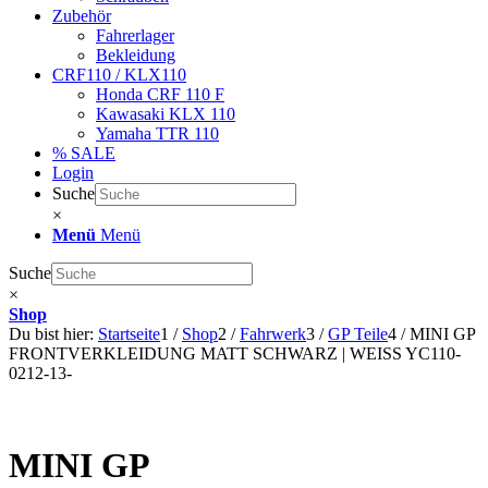
Zubehör
Fahrerlager
Bekleidung
CRF110 / KLX110
Honda CRF 110 F
Kawasaki KLX 110
Yamaha TTR 110
% SALE
Login
Suche
×
Menü
Menü
Suche
×
Shop
Du bist hier:
Startseite
1
/
Shop
2
/
Fahrwerk
3
/
GP Teile
4
/
MINI GP
FRONTVERKLEIDUNG MATT SCHWARZ | WEISS YC110-
0212-13-
MINI GP