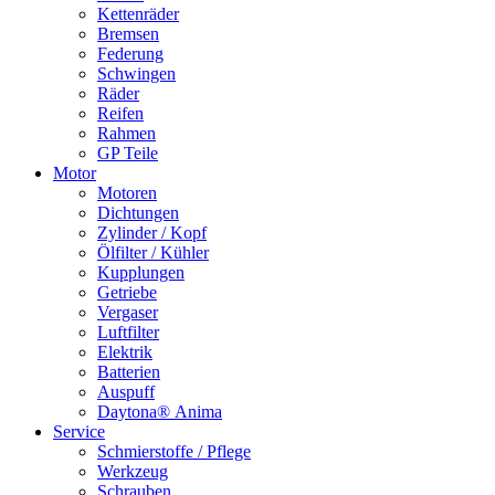
Kettenräder
Bremsen
Federung
Schwingen
Räder
Reifen
Rahmen
GP Teile
Motor
Motoren
Dichtungen
Zylinder / Kopf
Ölfilter / Kühler
Kupplungen
Getriebe
Vergaser
Luftfilter
Elektrik
Batterien
Auspuff
Daytona® Anima
Service
Schmierstoffe / Pflege
Werkzeug
Schrauben