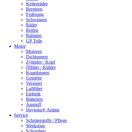
Kettenräder
Bremsen
Federung
Schwingen
Räder
Reifen
Rahmen
GP Teile
Motor
Motoren
Dichtungen
Zylinder / Kopf
Ölfilter / Kühler
Kupplungen
Getriebe
Vergaser
Luftfilter
Elektrik
Batterien
Auspuff
Daytona® Anima
Service
Schmierstoffe / Pflege
Werkzeug
Schrauben