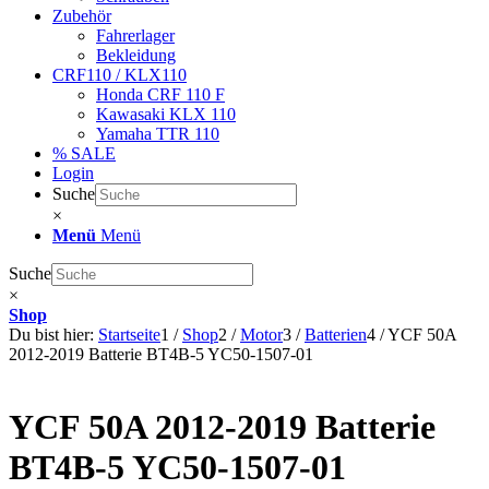
Zubehör
Fahrerlager
Bekleidung
CRF110 / KLX110
Honda CRF 110 F
Kawasaki KLX 110
Yamaha TTR 110
% SALE
Login
Suche
×
Menü
Menü
Suche
×
Shop
Du bist hier:
Startseite
1
/
Shop
2
/
Motor
3
/
Batterien
4
/
YCF 50A
2012-2019 Batterie BT4B-5 YC50-1507-01
YCF 50A 2012-2019 Batterie
BT4B-5 YC50-1507-01