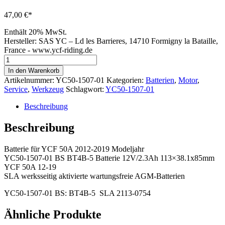
47,00
€
Enthält 20% MwSt.
Hersteller:
SAS YC – Ld les Barrieres, 14710 Formigny la Bataille,
France - www.ycf-riding.de
YCF
50A
In den Warenkorb
2012-
Artikelnummer:
YC50-1507-01
Kategorien:
Batterien
,
Motor
,
2019
Service
,
Werkzeug
Schlagwort:
YC50-1507-01
Batterie
BT4B-
Beschreibung
5
YC50-
Beschreibung
1507-
01
Batterie für YCF 50A 2012-2019 Modeljahr
Menge
YC50-1507-01 BS BT4B-5 Batterie 12V/2.3Ah 113×38.1x85mm
YCF 50A 12-19
SLA werksseitig aktivierte wartungsfreie AGM-Batterien
YC50-1507-01 BS: BT4B-5 SLA 2113-0754
Ähnliche Produkte