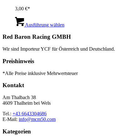
3,00
€
Dieses
Produkt
Ausführung wählen
weist
mehrere
Red Baron Racing GMBH
Varianten
auf.
Wir sind Importeur YCF für Österreich und Deutschland.
Die
Optionen
Preishinweis
können
auf
*Alle Preise inklusive Mehrwertsteuer
der
Produktseite
Kontakt
gewählt
werden
Am Thalbach 38
4609 Thalheim bei Wels
Tel.:
+43 6643304686
E-Mail:
info@mcm50.com
Kategorien