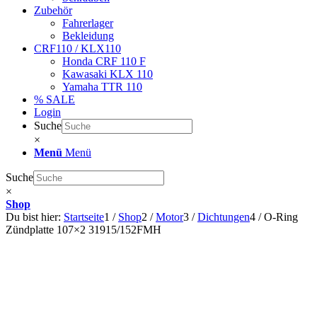
Zubehör
Fahrerlager
Bekleidung
CRF110 / KLX110
Honda CRF 110 F
Kawasaki KLX 110
Yamaha TTR 110
% SALE
Login
Suche
×
Menü
Menü
Suche
×
Shop
Du bist hier:
Startseite
1
/
Shop
2
/
Motor
3
/
Dichtungen
4
/
O-Ring
Zündplatte 107×2 31915/152FMH