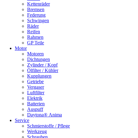
Kettenräder
Bremsen
Federung
Schwingen
Räder
Reifen
Rahmen
GP Teile
Motor
Motoren
Dichtungen
Zylinder / Kopf
Ölfilter / Kühler
Kupplungen
Getriebe
Vergaser
Luftfilter
Elektrik
Batterien
Auspuff
Daytona® Anima
Service
Schmierstoffe / Pflege
Werkzeug
Schrauben