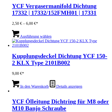
Varianten
YCF Vergasermanifold Dichtung
auf.
17332 | 17332/152FMH01 | 17331
Die
Optionen
können
Preisspanne:
2,50
€
–
6,00
€
auf
2,50 €
der
Dieses
bis
Produktseite
Produkt
Ausführung wählen
6,00 €
gewählt
weist
werden
mehrere
Varianten
auf.
Kupplungsdeckel Dichtung YCF 150-
Die
2 KLX Type 2101B002
Optionen
können
auf
9,00
€
der
Produktseite
gewählt
In den Warenkorb
Details anzeigen
werden
YCF Ölleitung Dichtring für M8 oder
M10 Banjo Schraube