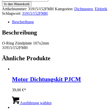
Ring
In den Warenkorb
Zündplatte
Artikelnummer:
31915/152FMH
Kategorien:
Dichtungen
,
Elektrik
107x2
Schlagwort:
31915/152FMH
31915/152FMH
Menge
Beschreibung
Beschreibung
O-Ring Zündplatte 107x2mm
31915/152FMH
Ähnliche Produkte
Motor Dichtungskit PJCM
39,00
€
Dieses
Produkt
Ausführung wählen
weist
mehrere