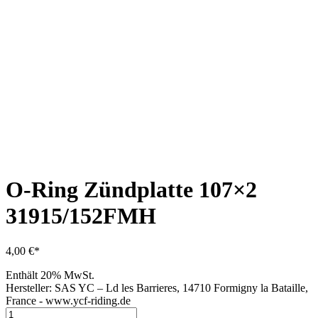
O-Ring Zündplatte 107×2
31915/152FMH
4,00
€
Enthält 20% MwSt.
Hersteller:
SAS YC – Ld les Barrieres, 14710 Formigny la Bataille,
France - www.ycf-riding.de
O-