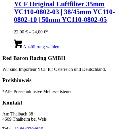
YCF Original Luftfilter 35mm
YC110-0802-03 | 38/45mm YC110-
0802-10 | 50mm YC110-0802-05
Preisspanne:
22,00
€
–
24,00
€
22,00 €
Dieses
bis
Produkt
Ausführung wählen
24,00 €
weist
mehrere
Red Baron Racing GMBH
Varianten
auf.
Wir sind Importeur YCF für Österreich und Deutschland.
Die
Optionen
Preishinweis
können
auf
*Alle Preise inklusive Mehrwertsteuer
der
Produktseite
Kontakt
gewählt
werden
Am Thalbach 38
4609 Thalheim bei Wels
Tel.:
+43 6643304686