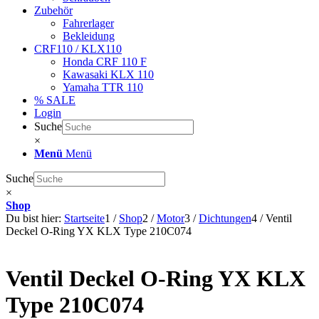
Zubehör
Fahrerlager
Bekleidung
CRF110 / KLX110
Honda CRF 110 F
Kawasaki KLX 110
Yamaha TTR 110
% SALE
Login
Suche
×
Menü
Menü
Suche
×
Shop
Du bist hier:
Startseite
1
/
Shop
2
/
Motor
3
/
Dichtungen
4
/
Ventil
Deckel O-Ring YX KLX Type 210C074
Ventil Deckel O-Ring YX KLX
Type 210C074