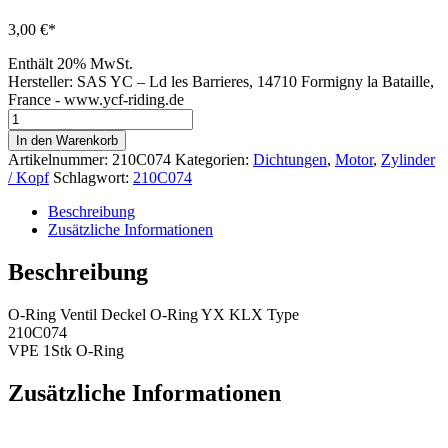
3,00
€
Enthält 20% MwSt.
Hersteller:
SAS YC – Ld les Barrieres, 14710 Formigny la Bataille,
France - www.ycf-riding.de
Ventil
Deckel
In den Warenkorb
O-
Artikelnummer:
210C074
Kategorien:
Dichtungen
,
Motor
,
Zylinder
Ring
/ Kopf
Schlagwort:
210C074
YX
KLX
Beschreibung
Type
Zusätzliche Informationen
210C074
Menge
Beschreibung
O-Ring Ventil Deckel O-Ring YX KLX Type
210C074
VPE 1Stk O-Ring
Zusätzliche Informationen