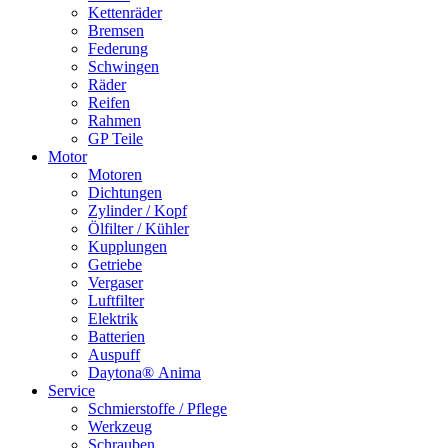
Kettenräder
Bremsen
Federung
Schwingen
Räder
Reifen
Rahmen
GP Teile
Motor
Motoren
Dichtungen
Zylinder / Kopf
Ölfilter / Kühler
Kupplungen
Getriebe
Vergaser
Luftfilter
Elektrik
Batterien
Auspuff
Daytona® Anima
Service
Schmierstoffe / Pflege
Werkzeug
Schrauben