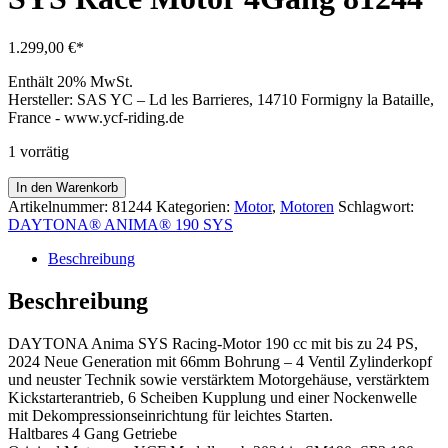
1.299,00
€
Enthält 20% MwSt.
Hersteller:
SAS YC – Ld les Barrieres, 14710 Formigny la Bataille,
France - www.ycf-riding.de
1 vorrätig
DAYTONA®
In den Warenkorb
ANIMA®
Artikelnummer:
81244
Kategorien:
Motor
,
Motoren
Schlagwort:
4V
DAYTONA® ANIMA® 190 SYS
190
SYS
Beschreibung
Race
Motor
Beschreibung
4Gang
81244
DAYTONA Anima SYS Racing-Motor 190 cc mit bis zu 24 PS,
Menge
2024 Neue Generation mit 66mm Bohrung – 4 Ventil Zylinderkopf
und neuster Technik sowie verstärktem Motorgehäuse, verstärktem
Kickstarterantrieb, 6 Scheiben Kupplung und einer Nockenwelle
mit Dekompressionseinrichtung für leichtes Starten.
Haltbares 4 Gang Getriebe