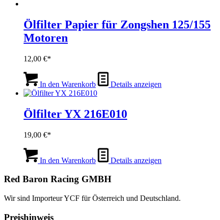
weist
mehrere
Varianten
Ölfilter Papier für Zongshen 125/155
auf.
Motoren
Die
Optionen
können
12,00
€
auf
der
Produktseite
In den Warenkorb
Details anzeigen
gewählt
werden
Ölfilter YX 216E010
19,00
€
In den Warenkorb
Details anzeigen
Red Baron Racing GMBH
Wir sind Importeur YCF für Österreich und Deutschland.
Preishinweis