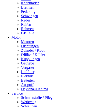
Kettenräder
Bremsen
Federung
Schwingen
Räder
Reifen
Rahmen
GP Teile
Motor
Motoren
Dichtungen
Zylinder / Kopf
Ölfilter / Kühler
Kupplungen
Getriebe
Vergaser
Luftfilter
Elektrik
Batterien
Auspuff
Daytona® Anima
Service
Schmierstoffe / Pflege
Werkzeug
Schrauben