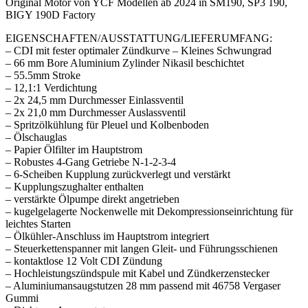
Original Motor von YCF Modellen ab 2024 in SM190, SP3 190,
BIGY 190D Factory
EIGENSCHAFTEN/AUSSTATTUNG/LIEFERUMFANG:
– CDI mit fester optimaler Zündkurve – Kleines Schwungrad
– 66 mm Bore Aluminium Zylinder Nikasil beschichtet
– 55.5mm Stroke
– 12,1:1 Verdichtung
– 2x 24,5 mm Durchmesser Einlassventil
– 2x 21,0 mm Durchmesser Auslassventil
– Spritzölkühlung für Pleuel und Kolbenboden
– Ölschauglas
– Papier Ölfilter im Hauptstrom
– Robustes 4-Gang Getriebe N-1-2-3-4
– 6-Scheiben Kupplung zurückverlegt und verstärkt
– Kupplungszughalter enthalten
– verstärkte Ölpumpe direkt angetrieben
– kugelgelagerte Nockenwelle mit Dekompressionseinrichtung für
leichtes Starten
– Ölkühler-Anschluss im Hauptstrom integriert
– Steuerkettenspanner mit langen Gleit- und Führungsschienen
– kontaktlose 12 Volt CDI Zündung
– Hochleistungszündspule mit Kabel und Zündkerzenstecker
– Aluminiumansaugstutzen 28 mm passend mit 46758 Vergaser
Gummi