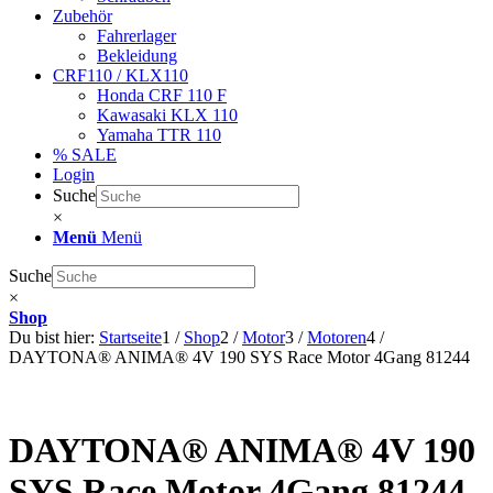
Zubehör
Fahrerlager
Bekleidung
CRF110 / KLX110
Honda CRF 110 F
Kawasaki KLX 110
Yamaha TTR 110
% SALE
Login
Suche
×
Menü
Menü
Suche
×
Shop
Du bist hier:
Startseite
1
/
Shop
2
/
Motor
3
/
Motoren
4
/
DAYTONA® ANIMA® 4V 190 SYS Race Motor 4Gang 81244
DAYTONA® ANIMA® 4V 190
SYS Race Motor 4Gang 81244