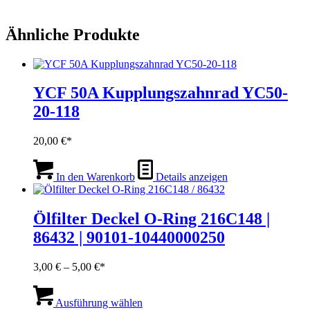
Ähnliche Produkte
YCF 50A Kupplungszahnrad YC50-
20-118
20,00
€
In den Warenkorb
Details anzeigen
Ölfilter Deckel O-Ring 216C148 |
86432 | 90101-10440000250
Preisspanne:
3,00
€
–
5,00
€
3,00 €
Dieses
bis
Produkt
Ausführung wählen
5,00 €