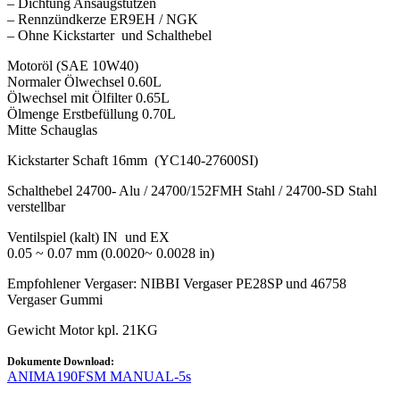
– Dichtung Ansaugstutzen
– Rennzündkerze ER9EH / NGK
– Ohne Kickstarter und Schalthebel
Motoröl (SAE 10W40)
Normaler Ölwechsel 0.60L
Ölwechsel mit Ölfilter 0.65L
Ölmenge Erstbefüllung 0.70L
Mitte Schauglas
Kickstarter Schaft 16mm (YC140-27600SI)
Schalthebel 24700- Alu / 24700/152FMH Stahl / 24700-SD Stahl
verstellbar
Ventilspiel (kalt) IN und EX
0.05 ~ 0.07 mm (0.0020~ 0.0028 in)
Empfohlener Vergaser: NIBBI Vergaser PE28SP und 46758
Vergaser Gummi
Gewicht Motor kpl. 21KG
Dokumente Download:
ANIMA190FSM MANUAL-5s