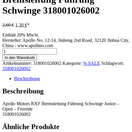
Schwinge 318001026002
Ursprünglicher
Aktueller
2,60
€
1,30
€
Preis
Preis
Enthält 20% MwSt.
war:
ist:
Hersteller:
Apollo No. 12-14, Jinheng 2nd Road, 32120 Jinhua City,
2,60 €
1,30 €.
China - www.apollino.com
Apollo
Motors
In den Warenkorb
RXF
Artikelnummer:
318001026002
Kategorie:
% SALE
Schlagwort:
Bremsleitung
318001026002
Führung
Schwinge
Beschreibung
318001026002
Menge
Beschreibung
Apollo Motors RXF Bremsleitung Führung Schwinge Junior –
Open – Freeride
318001026002
Ähnliche Produkte