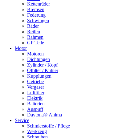
Kettenräder
Bremsen
Federung
Schwingen
Räder
Reifen
Rahmen
GP Teile
Motor
Motoren
Dichtungen
Zylinder / Kopf
Ölfilter / Kühler
Kupplungen
Getriebe
Vergaser
Luftfilter
Elektrik
Batterien
Auspuff
Daytona® Anima
Service
Schmierstoffe / Pflege
Werkzeug
Schrauben