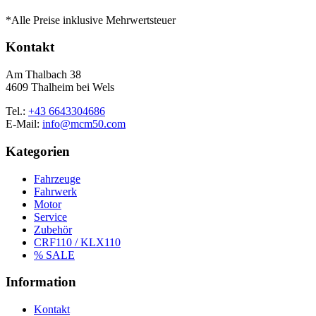
auf
*Alle Preise inklusive Mehrwertsteuer
der
Produktseite
Kontakt
gewählt
werden
Am Thalbach 38
4609 Thalheim bei Wels
Tel.:
+43 6643304686
E-Mail:
info@mcm50.com
Kategorien
Fahrzeuge
Fahrwerk
Motor
Service
Zubehör
CRF110 / KLX110
% SALE
Information
Kontakt