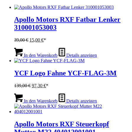
Apollo Motors RXF Fatbar Lenker
310001053003
Ursprünglicher
Aktueller
39,00
€
15,00
€
Preis
Preis
war:
ist:
In den Warenkorb
Details anzeigen
39,00 €
15,00 €.
YCF Logo Fahne YCF-FLAG-3M
Ursprünglicher
Aktueller
139,00
€
97,30
€
Preis
Preis
war:
ist:
In den Warenkorb
Details anzeigen
139,00 €
97,30 €.
Apollo Motors RXF Steuerkopf