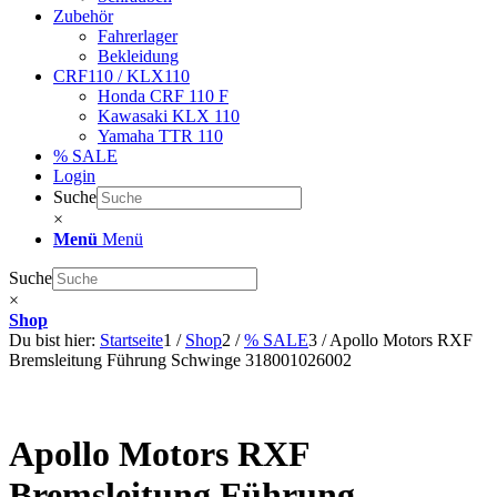
Zubehör
Fahrerlager
Bekleidung
CRF110 / KLX110
Honda CRF 110 F
Kawasaki KLX 110
Yamaha TTR 110
% SALE
Login
Suche
×
Menü
Menü
Suche
×
Shop
Du bist hier:
Startseite
1
/
Shop
2
/
% SALE
3
/
Apollo Motors RXF
Bremsleitung Führung Schwinge 318001026002
Apollo Motors RXF
Bremsleitung Führung