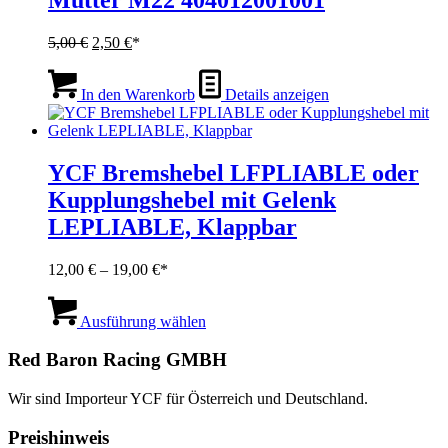
Mutter M22 404012001001
Ursprünglicher
Aktueller
5,00
€
2,50
€
Preis
Preis
war:
ist:
In den Warenkorb
Details anzeigen
5,00 €
2,50 €.
YCF Bremshebel LFPLIABLE oder
Kupplungshebel mit Gelenk
LEPLIABLE, Klappbar
Preisspanne:
12,00
€
–
19,00
€
12,00 €
Dieses
bis
Produkt
Ausführung wählen
19,00 €
weist
mehrere
Red Baron Racing GMBH
Varianten
auf.
Wir sind Importeur YCF für Österreich und Deutschland.
Die
Optionen
Preishinweis
können