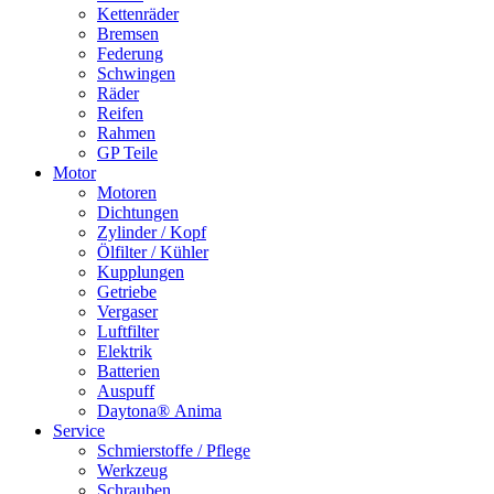
Kettenräder
Bremsen
Federung
Schwingen
Räder
Reifen
Rahmen
GP Teile
Motor
Motoren
Dichtungen
Zylinder / Kopf
Ölfilter / Kühler
Kupplungen
Getriebe
Vergaser
Luftfilter
Elektrik
Batterien
Auspuff
Daytona® Anima
Service
Schmierstoffe / Pflege
Werkzeug
Schrauben