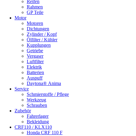
Reifen
Rahmen
GP Teile
Motor
Motoren
Dichtungen
Zylinder / Kopf
Ölfilter / Kühler
Kupplungen
Getriebe
Vergaser
Luftfilter
Elektrik
Batterien
Auspuff
Daytona® Anima
Service
Schmierstoffe / Pflege
Werkzeug
Schrauben
Zubehör
Fahrerlager
Bekleidung
CRF110 / KLX110
Honda CRF 110 F