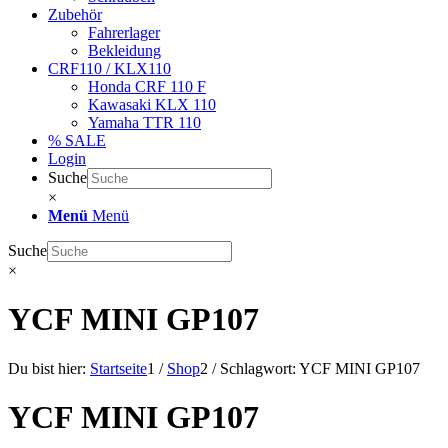
Zubehör
Fahrerlager
Bekleidung
CRF110 / KLX110
Honda CRF 110 F
Kawasaki KLX 110
Yamaha TTR 110
% SALE
Login
Suche
×
Menü
Menü
Suche
×
YCF MINI GP107
Du bist hier:
Startseite
1
/
Shop
2
/
Schlagwort: YCF MINI GP107
YCF MINI GP107