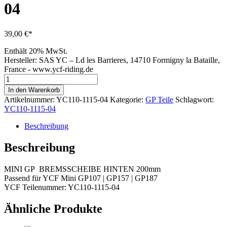
04
39,00
€
Enthält 20% MwSt.
Hersteller:
SAS YC – Ld les Barrieres, 14710 Formigny la Bataille,
France - www.ycf-riding.de
MINI
GP
In den Warenkorb
BREMSSCHEIBE
Artikelnummer:
YC110-1115-04
Kategorie:
GP Teile
Schlagwort:
200mm
YC110-1115-04
HINTEN
YC110-
Beschreibung
1115-
04
Beschreibung
Menge
MINI GP BREMSSCHEIBE HINTEN 200mm
Passend für YCF Mini GP107 | GP157 | GP187
YCF Teilenummer: YC110-1115-04
Ähnliche Produkte