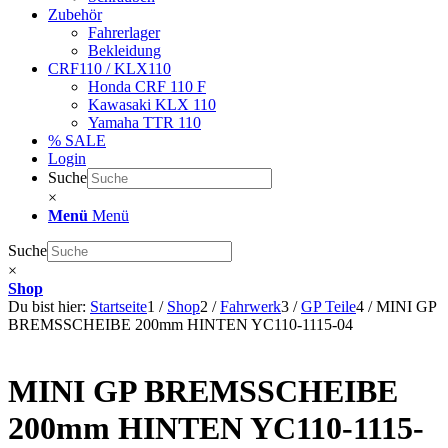
Zubehör
Fahrerlager
Bekleidung
CRF110 / KLX110
Honda CRF 110 F
Kawasaki KLX 110
Yamaha TTR 110
% SALE
Login
Suche
×
Menü
Menü
Suche
×
Shop
Du bist hier:
Startseite
1
/
Shop
2
/
Fahrwerk
3
/
GP Teile
4
/
MINI GP
BREMSSCHEIBE 200mm HINTEN YC110-1115-04
MINI GP BREMSSCHEIBE
200mm HINTEN YC110-1115-