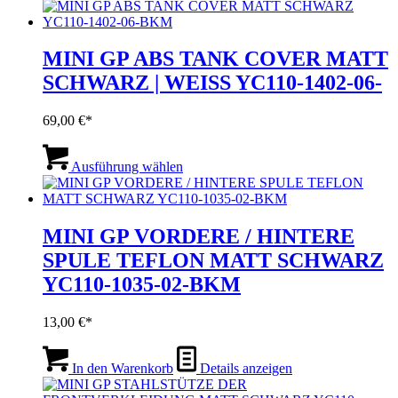
MINI GP ABS TANK COVER MATT
SCHWARZ | WEISS YC110-1402-06-
69,00
€
Dieses
Produkt
Ausführung wählen
weist
mehrere
Varianten
auf.
MINI GP VORDERE / HINTERE
Die
SPULE TEFLON MATT SCHWARZ
Optionen
können
YC110-1035-02-BKM
auf
der
13,00
€
Produktseite
gewählt
werden
In den Warenkorb
Details anzeigen