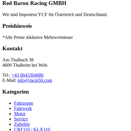
mehrere
Red Baron Racing GMBH
Varianten
auf.
Wir sind Importeur YCF für Österreich und Deutschland.
Die
Optionen
Preishinweis
können
auf
*Alle Preise inklusive Mehrwertsteuer
der
Produktseite
Kontakt
gewählt
werden
Am Thalbach 38
4609 Thalheim bei Wels
Tel.:
+43 6643304686
E-Mail:
info@mcm50.com
Kategorien
Fahrzeuge
Fahrwerk
Motor
Service
Zubehör
CRF110 / KLX110