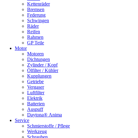
Kettenräder
Bremsen
Federung
Schwingen
Räder
Reifen
Rahmen
GP Teile
Motor
Motoren
Dichtungen
Zylinder / Kopf
Ölfilter / Kühler
Kupplungen
Getriebe
Vergaser
Luftfilter
Elektrik
Batterien
Auspuff
Daytona® Anima
Service
Schmierstoffe / Pflege
Werkzeug
Schrauben