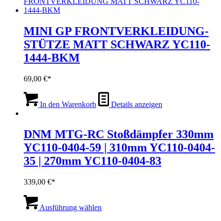
MINI GP FRONTVERKLEIDUNG-
STÜTZE MATT SCHWARZ YC110-
1444-BKM
69,00
€
In den Warenkorb
Details anzeigen
DNM MTG-RC Stoßdämpfer 330mm
YC110-0404-59 | 310mm YC110-0404-
35 | 270mm YC110-0404-83
339,00
€
Dieses
Produkt
Ausführung wählen
weist