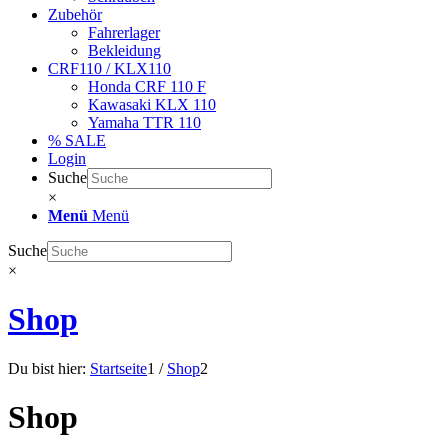
Zubehör
Fahrerlager
Bekleidung
CRF110 / KLX110
Honda CRF 110 F
Kawasaki KLX 110
Yamaha TTR 110
% SALE
Login
Suche
×
Menü
Menü
Suche
×
Shop
Du bist hier:
Startseite
1
/
Shop
2
Shop