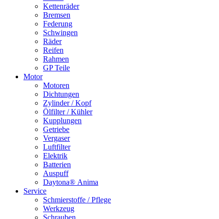
Kettenräder
Bremsen
Federung
Schwingen
Räder
Reifen
Rahmen
GP Teile
Motor
Motoren
Dichtungen
Zylinder / Kopf
Ölfilter / Kühler
Kupplungen
Getriebe
Vergaser
Luftfilter
Elektrik
Batterien
Auspuff
Daytona® Anima
Service
Schmierstoffe / Pflege
Werkzeug
Schrauben