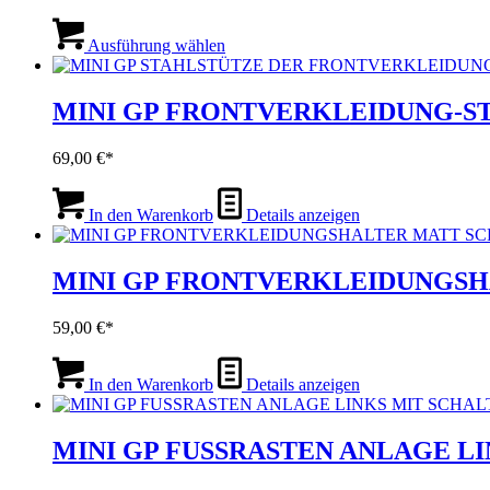
Dieses
Produkt
Ausführung wählen
weist
mehrere
Varianten
MINI GP FRONTVERKLEIDUNG-ST
auf.
Die
69,00
€
Optionen
können
auf
In den Warenkorb
Details anzeigen
der
Produktseite
gewählt
MINI GP FRONTVERKLEIDUNGSH
werden
59,00
€
In den Warenkorb
Details anzeigen
MINI GP FUSSRASTEN ANLAGE LI