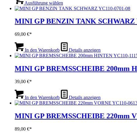
Produkt
Ausführung wählen
weist
mehrere
Varianten
MINI GP BENZIN TANK SCHWARZ Y
auf.
Die
69,00
€
Optionen
können
auf
In den Warenkorb
Details anzeigen
der
Produktseite
gewählt
MINI GP BREMSSCHEIBE 200mm HI
werden
39,00
€
In den Warenkorb
Details anzeigen
MINI GP BREMSSCHEIBE 220mm VO
89,00
€